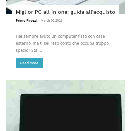
Miglior PC all in one: guida all’acquisto
Primo Pirozzi
-
March 02,2022
Hai sempre avuto un computer fisso con case
esterno, ma ti sei reso conto che occupa troppo
spazio? Stai...
Read more